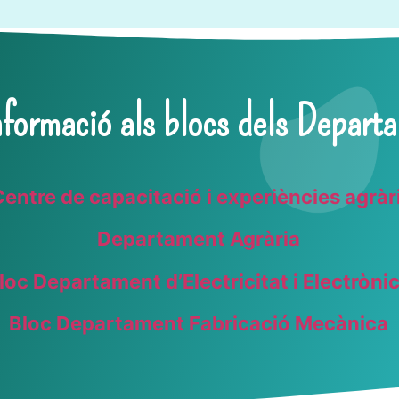
formació als blocs dels Depart
Centre de capacitació i experiències agrà
Departament Agrària
loc Departament d’Electricitat i Electròni
Bloc Departament Fabricació Mecànica