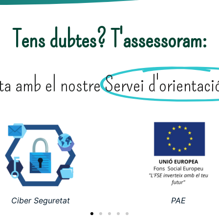
Tens dubtes? T'assessoram:
ta amb el nostre
Servei d'orientac
PAE
ERASMUS +