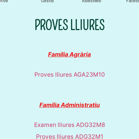
Drive
GestiB
AbiesWeb
Faceb
PROVES LLIURES
Família Agrària
Proves lliures AGA23M10
Família Administratiu
Examen lliures ADG32M8
Proves lliures ADG32M1