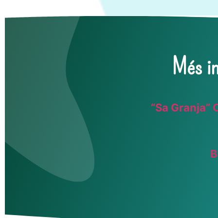
Més in
“Sa Granja” 
B