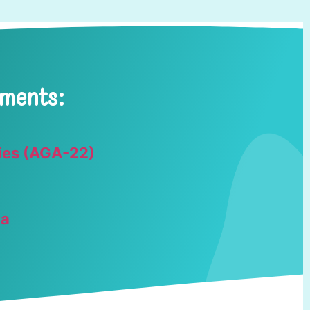
aments:
ries (AGA-22)
ca