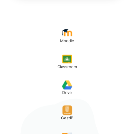
Moodle
Classroom
Drive
GestiB