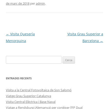
de març de 2018
per
admin
.
Navegació
←
Visita Quesería
Visita Grau Superior a
per
Menorquina
Barcelona
→
les
entrades
ENTRADES RECENTS
Visita a la Central Fotovoltaica de Son Salomó
Viatge Grau Superior Catalunya
Visita Central Elèctrica i Base Naval
Viatge a Rendsburg (Alemanya) per conèixer l’FP Dual