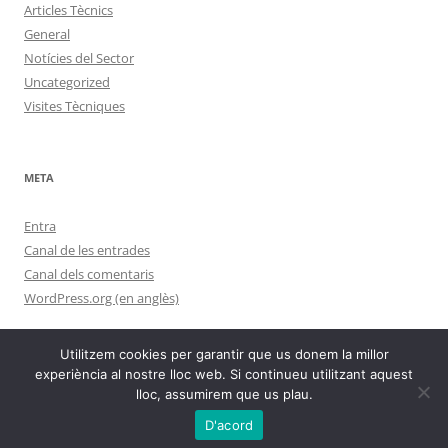
Articles Tècnics
General
Notícies del Sector
Uncategorized
Visites Tècniques
META
Entra
Canal de les entrades
Canal dels comentaris
WordPress.org (en anglès)
Utilitzem cookies per garantir que us donem la millor
experiència al nostre lloc web. Si continueu utilitzant aquest
lloc, assumirem que us plau.
Gràcies al WordPress.
D'acord