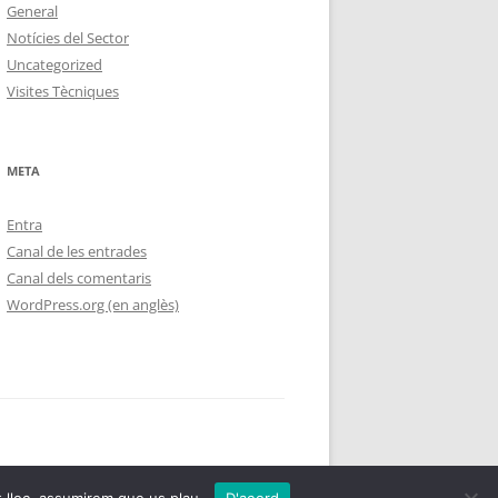
General
Notícies del Sector
Uncategorized
Visites Tècniques
META
Entra
Canal de les entrades
Canal dels comentaris
WordPress.org (en anglès)