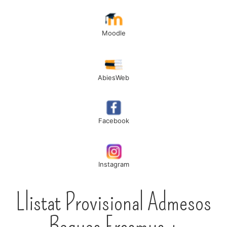
Moodle
AbiesWeb
Facebook
Instagram
Llistat Provisional Admesos
Beques Erasmus +