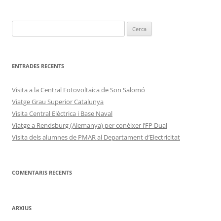
les
entrades
ENTRADES RECENTS
Visita a la Central Fotovoltaica de Son Salomó
Viatge Grau Superior Catalunya
Visita Central Elèctrica i Base Naval
Viatge a Rendsburg (Alemanya) per conèixer l’FP Dual
Visita dels alumnes de PMAR al Departament d’Electricitat
COMENTARIS RECENTS
ARXIUS