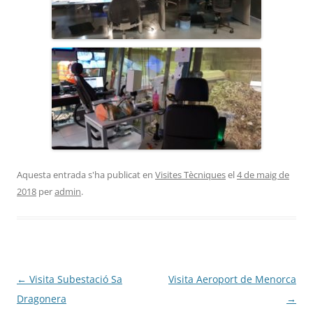
Aquesta entrada s'ha publicat en
Visites Tècniques
el
4 de maig de
2018
per
admin
.
Navegació
←
Visita Subestació Sa
Visita Aeroport de Menorca
per
Dragonera
→