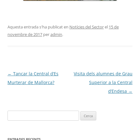
Aquesta entrada s'ha publicat en
Notícies del Sector
el
15 de
novembre de 2017
per
admin
.
Navegació
←
Tancar la Central d’Es
Visita dels alumnes de Grau
per
Murterar de Mallorca?
Superior a la Central
les
d’Endesa
→
entrades
ENTRADES RECENTS