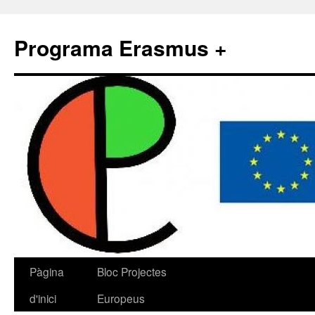
Programa Erasmus +
Pàgina
Bloc Projectes
d'inici
Europeus