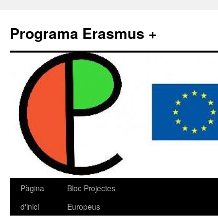
Programa Erasmus +
Pàgina
Bloc Projectes
d'inici
Europeus