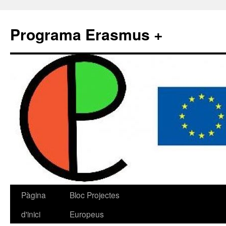
Programa Erasmus +
Pàgina
Bloc Projectes
d'inici
Europeus