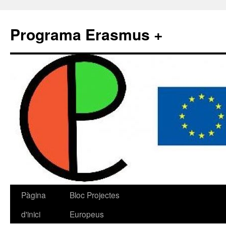
Programa Erasmus +
Pàgina
Bloc Projectes
d'inici
Europeus