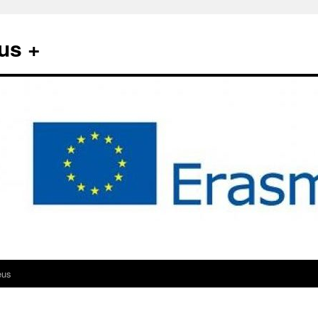
us +
eus