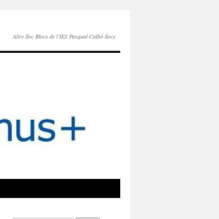
Altre lloc Blocs de l'IES Pasqual Calbó llocs